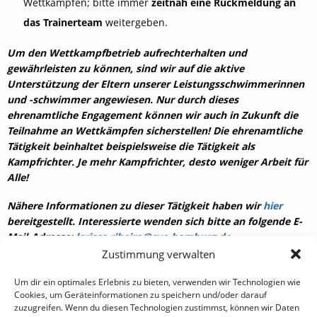
Wettkämpfen; bitte immer
zeitnah eine Rückmeldung an
das Trainerteam
weitergeben.
Um den Wettkampfbetrieb aufrechterhalten und
gewährleisten zu können, sind wir auf die aktive
Unterstützung der Eltern unserer Leistungsschwimmerinnen
und -schwimmer angewiesen. Nur durch dieses
ehrenamtliche Engagement können wir auch in Zukunft die
Teilnahme an Wettkämpfen sicherstellen! Die ehrenamtliche
Tätigkeit beinhaltet beispielsweise die Tätigkeit als
Kampfrichter. Je mehr Kampfrichter, desto weniger Arbeit für
Alle!
Nähere Informationen zu dieser Tätigkeit haben wir
hier
bereitgestellt. Interessierte wenden sich bitte an folgende E-
Mail-Adresse:
larissa.ribeiro@sve-hamburg.de
.
Zustimmung verwalten
Um dir ein optimales Erlebnis zu bieten, verwenden wir Technologien wie
Cookies, um Geräteinformationen zu speichern und/oder darauf
Sportverein Eidelstedt Hamburg von 1880 e. V.
zuzugreifen. Wenn du diesen Technologien zustimmst, können wir Daten