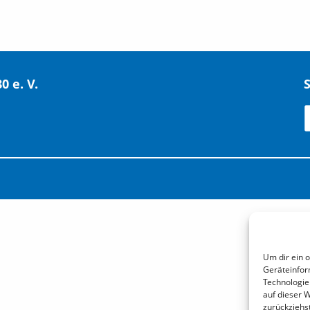
 e. V.
S
Um dir ein 
Geräteinfor
Technologie
auf dieser 
zurückziehs